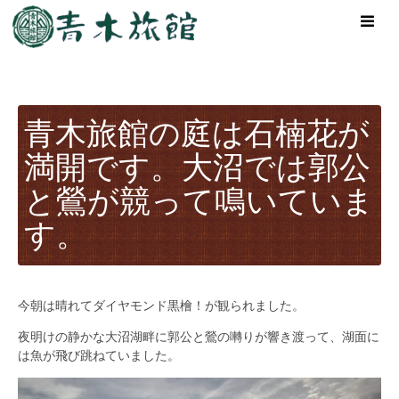
青木旅館の庭は石楠花が
満開です。大沼では郭公
と鶯が競って鳴いていま
す。
今朝は晴れてダイヤモンド黒檜！が観られました。
夜明けの静かな大沼湖畔に郭公と鶯の囀りが響き渡って、湖面に
は魚が飛び跳ねていました。