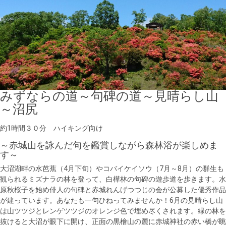
みずならの道～句碑の道～見晴らし山
～沼尻
約1時間３０分 ハイキング向け
～赤城山を詠んだ句を鑑賞しながら森林浴が楽しめま
す～
大沼湖畔の水芭蕉（4月下旬）やコバイケイソウ（7月～8月）の群生も
観られるミズナラの林を登って、白樺林の句碑の遊歩道を歩きます。水
原秋桜子を始め俳人の句碑と赤城れんげつつじの会が公募した優秀作品
が建っています。あなたも一句ひねってみませんか！6月の見晴らし山
は山ツツジとレンゲツツジのオレンジ色で埋め尽くされます。緑の林を
抜けると大沼が眼下に開け、正面の黒檜山の麓に赤城神社の赤い橋が眺