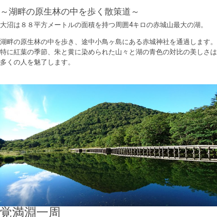
～湖畔の原生林の中を歩く散策道～
大沼は８８平方メートルの面積を持つ周囲4キロの赤城山最大の湖。
湖畔の原生林の中を歩き、途中小鳥ヶ島にある赤城神社を通過します。
特に紅葉の季節、朱と黄に染められた山々と湖の青色の対比の美しさは
多くの人を魅了します。
覚満淵一周