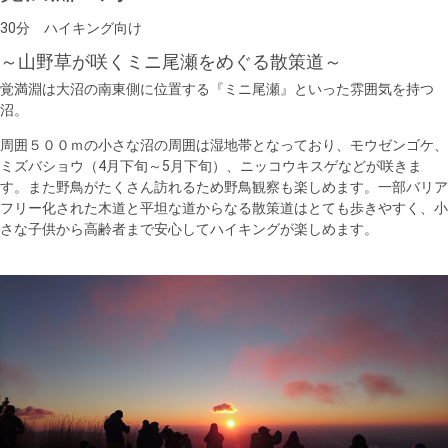
30分 ハイキング向け
～山野草が咲くミニ尾瀬をめぐる散策道～
覚満淵は大沼の南東側に位置する『ミニ尾瀬』といった雰囲気を持つ
沼。
周囲５００ｍの小さな沼の周囲は湿地帯となっており、モウゼンゴケ、
ミズバショウ（4月下旬～5月下旬）、ニッコウキスゲなどが咲きま
す。また野鳥がたくさん訪れるため野鳥観察も楽しめます。一部バリア
フリー化された木道と平坦な道からなる散策道はとても歩きやすく、小
さな子供から高齢者まで安心してハイキングが楽しめます。