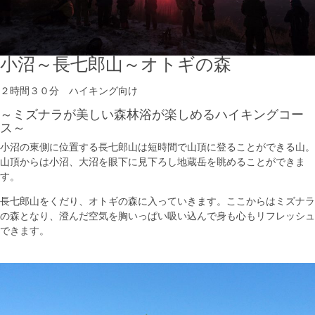
小沼～長七郎山～オトギの森
２時間３０分 ハイキング向け
～ミズナラが美しい森林浴が楽しめるハイキングコー
ス～
小沼の東側に位置する長七郎山は短時間で山頂に登ることができる山。
山頂からは小沼、大沼を眼下に見下ろし地蔵岳を眺めることができま
す。
長七郎山をくだり、オトギの森に入っていきます。ここからはミズナラ
の森となり、澄んだ空気を胸いっぱい吸い込んで身も心もリフレッシュ
できます。