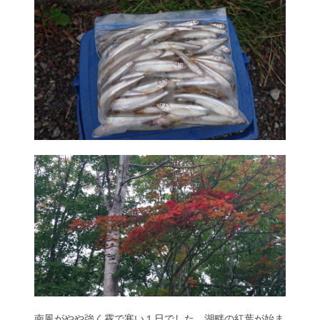
南風がやや強く霧で寒い１日でした。湖畔の紅葉が始ま