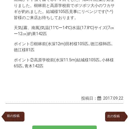
りました。樹林前と高原学校前でポツポツ大小のワカサ
ギが釣れました。結城様105匹見事にリベンジです(^-^)
皆様のご来店お待ちしております。
天気(霧、南風)気温(11℃ー14℃)水温(17.8℃)サイズ(7㎝
ー12㎝)釣果142匹
ポイント①樹林前(水深12m)田村様105匹､徳江様86匹､
徳江様81匹
ポイント②高原学校前(水深11.5m)結城様105匹､小林様
65匹､青木142匹
投稿日：
2017.09.22
前の投稿
次の投稿