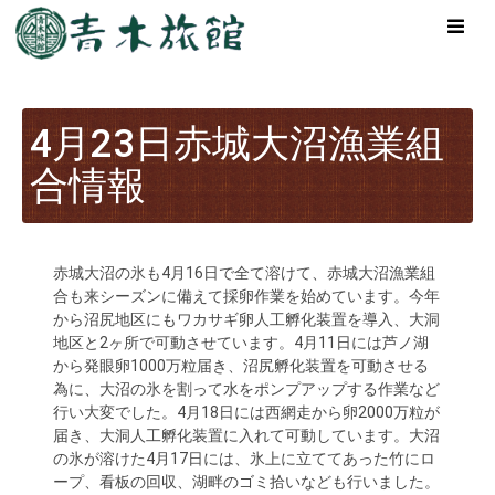
4月23日赤城大沼漁業組
合情報
赤城大沼の氷も4月16日で全て溶けて、赤城大沼漁業組
合も来シーズンに備えて採卵作業を始めています。今年
から沼尻地区にもワカサギ卵人工孵化装置を導入、大洞
地区と2ヶ所で可動させています。4月11日には芦ノ湖
から発眼卵1000万粒届き、沼尻孵化装置を可動させる
為に、大沼の氷を割って水をポンプアップする作業など
行い大変でした。4月18日には西網走から卵2000万粒が
届き、大洞人工孵化装置に入れて可動しています。大沼
の氷が溶けた4月17日には、氷上に立ててあった竹にロ
ープ、看板の回収、湖畔のゴミ拾いなども行いました。