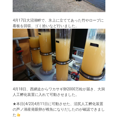
4月17日大沼湖畔で、氷上に立ててあった竹やロープに
看板を回収、ゴミ拾いなど行いました。
4月18日、西網走からワカサギ卵2000万粒が届き、大洞
人工孵化装置に入れて可動させました。
★本日(4/23)4月11日に可動させた、沼尻人工孵化装置
の芦ノ湖産発眼卵が稚魚になりだしたのが確認できまし
た