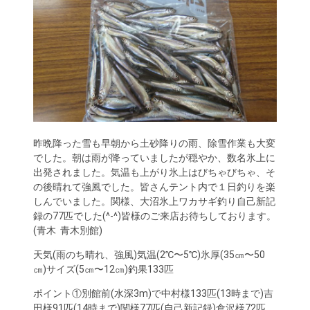
昨晩降った雪も早朝から土砂降りの雨、除雪作業も大変
でした。朝は雨が降っていましたが穏やか、数名氷上に
出発されました。気温も上がり氷上はびちゃびちゃ、そ
の後晴れて強風でした。皆さんテント内で１日釣りを楽
しんでいました。関様、大沼氷上ワカサギ釣り自己新記
録の77匹でした(^-^)皆様のご来店お待ちしております。
(青木 青木別館)
天気(雨のち晴れ、強風)気温(2℃〜5℃)氷厚(35㎝〜50
㎝)サイズ(5㎝〜12㎝)釣果133匹
ポイント①別館前(水深3m)で中村様133匹(13時まで)吉
田様91匹(14時まで)関様77匹(自己新記録)倉沢様72匹