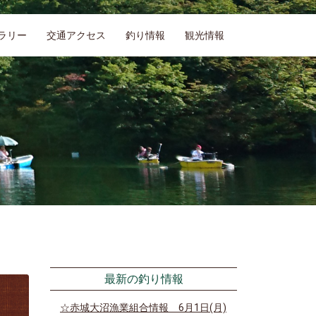
ラリー
交通アクセス
釣り情報
観光情報
最新の釣り情報
☆赤城大沼漁業組合情報 6月1日(月)