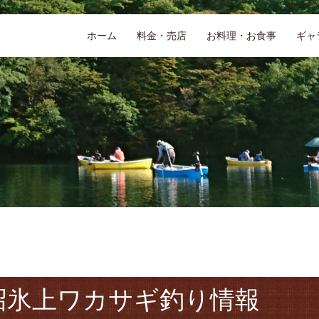
ホーム
料金・売店
お料理・お食事
ギャ
大沼氷上ワカサギ釣り情報