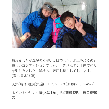
晴れましたが風が強く寒い１日でした。氷上を歩くのも
厳しいコンディションでしたが、皆さんテント内で釣り
を楽しみました。皆様のご来店お待ちしております。
(青木 青木別館)
天気(晴れ､強風)気温(ー13℃〜ー6℃)氷厚(23㎝〜45㎝)
ポイント①リンク脇(水深13m)で加藤様92匹、橋口様90
匹