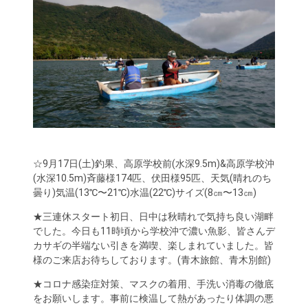
☆9月17日(土)釣果、高原学校前(水深9.5m)&高原学校沖
(水深10.5m)斉藤様174匹、伏田様95匹、天気(晴れのち
曇り)気温(13℃〜21℃)水温(22℃)サイズ(8㎝〜13㎝)
★三連休スタート初日、日中は秋晴れで気持ち良い湖畔
でした。今日も11時頃から学校沖で濃い魚影、皆さんデ
カサギの半端ない引きを満喫、楽しまれていました。皆
様のご来店お待ちしております。(青木旅館、青木別館)
★コロナ感染症対策、マスクの着用、手洗い消毒の徹底
をお願いします。事前に検温して熱があったり体調の悪