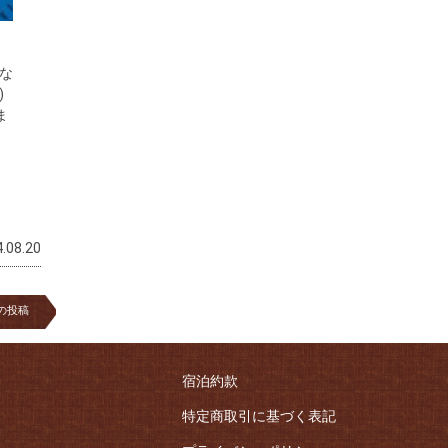
少な
)
ま
.08.20
の投稿
宿泊約款
特定商取引に基づく表記