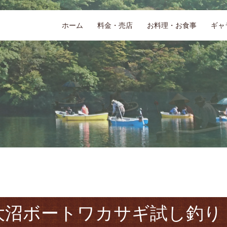
ホーム
料金・売店
お料理・お食事
ギャ
城大沼ボートワカサギ試し釣り