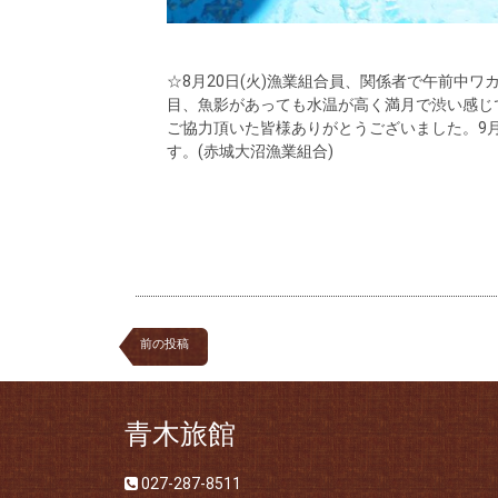
☆8月20日(火)漁業組合員、関係者で午前中ワカ
目、魚影があっても水温が高く満月で渋い感じでした。
ご協力頂いた皆様ありがとうございました。9月
す。(赤城大沼漁業組合)
前の投稿
青木旅館
027-287-8511