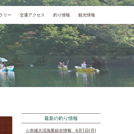
ラリー
交通アクセス
釣り情報
観光情報
最新の釣り情報
☆赤城大沼漁業組合情報 6月1日(月)