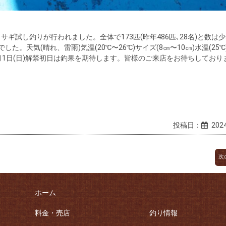
サギ試し釣りが行われました。全体で173匹(昨年486匹､28名)と数は
天気(晴れ、雷雨)気温(20℃〜26℃)サイズ(8㎝〜10㎝)水温(25℃
1日(日)解禁初日は釣果を期待します。皆様のご来店をお待ちしており
投稿日：
2024
次
ホーム
料金・売店
釣り情報