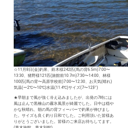
☆11月8日(金)釣果、鈴木様242匹(馬の背6.5m)7:00〜
13:30、猪野様121匹(旅館前10.7m)7:30〜14:00、林様
100匹(馬の背〜高原学校前)7:00〜12:30、お天気(晴れ)
気温(ー2℃〜10℃)水温(11.4℃)サイズ(7〜12㌢)
★早朝まで風が強く冷え込みましたが、出発の7時には
風は止んで黒檜山の霧氷風景が綺麗でした。日中は穏や
かな秋晴れ、朝の馬の背フィーバーで釣果が伸びまし
た。サイズも良く釣り日和でした。ご利用頂いた皆様あ
りがとうございました。皆様のご来店お待ちしてます。
(青木旅館、青木別館)