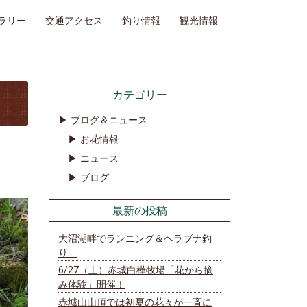
ラリー
交通アクセス
釣り情報
観光情報
カテゴリー
ブログ＆ニュース
お花情報
ニュース
ブログ
最新の投稿
大沼湖畔でランニング＆ヘラブナ釣
り
6/27（土）赤城白樺牧場「花がら摘
み体験」開催！
赤城山山頂では初夏の花々が一斉に